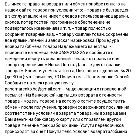
Вы имеете право на возврат или обмен приобретенного на
нашем сайте товара при условии что: - товар не был введен
в эксплуатацию и не имеет следов использования: царапин,
сколов, потертостей, программное обеспечение не
подвергалось изменениям и т. п. - товар полностью
сохранил товарный вид; - товар укомплектован, сохранены
все ярлыки, пленки и заводская маркировка. Процедура
возврата/обмена товара Надлежащего качества: -
позвоните на номера: +380689213226 и сообщите о
намерении вернуть оплаченный товар; - отправьте нам
товар перевозчиком Новая Почта. Данные для отправки
товара м. Кременчуг, Новая Почта, Почтовое отделение №20
(до 30 кг): ул. Троицкая, 70 Получатель: Пономаренко Сергей
Сообщите на электронную почту
ponomarenko.ho@gmail.com - № декларации отправленной
посылки - № банковской карты для возврата стоимости
товара - модель товара, на которую хотите осуществить
обмен - после получения, проверки содержимого посылки на
соответствие условиям возврата товара, мы возвращаем
Вам деньги на банковскую карту или отправляем другой
товар в течение трех рабочих дней. Услуги перевозчиков
происходят за счет Покупателя. Условия возврата/обмена