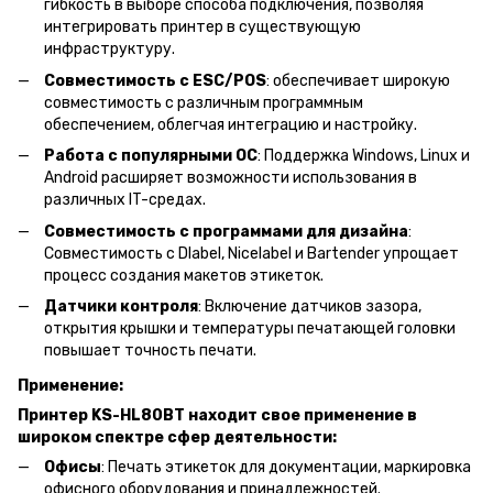
гибкость в выборе способа подключения, позволяя
интегрировать принтер в существующую
инфраструктуру.
Совместимость с ESC/POS
: обеспечивает широкую
совместимость с различным программным
обеспечением, облегчая интеграцию и настройку.
Работа с популярными ОС
: Поддержка Windows, Linux и
Android расширяет возможности использования в
различных IT-средах.
Совместимость с программами для дизайна
:
Совместимость с Dlabel, Nicelabel и Bartender упрощает
процесс создания макетов этикеток.
Датчики контроля
: Включение датчиков зазора,
открытия крышки и температуры печатающей головки
повышает точность печати.
Применение:
Принтер KS-HL80BT находит свое применение в
широком спектре сфер деятельности:
Офисы
: Печать этикеток для документации, маркировка
офисного оборудования и принадлежностей.