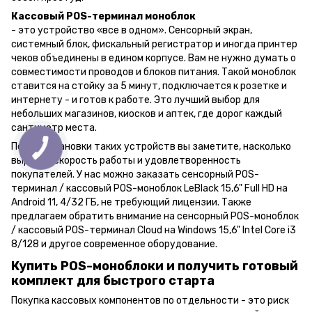
Кассовый POS-терминал моноблок
- это устройство «все в одном». Сенсорный экран,
системный блок, фискальный регистратор и иногда принтер
чеков объединены в едином корпусе. Вам не нужно думать о
совместимости проводов и блоков питания. Такой моноблок
ставится на стойку за 5 минут, подключается к розетке и
интернету - и готов к работе. Это лучший выбор для
небольших магазинов, киосков и аптек, где дорог каждый
сантиметр места.
После установки таких устройств вы заметите, насколько
выросли скорость работы и удовлетворенность
покупателей. У нас можно заказать сенсорный POS-
терминал / кассовый POS-моноблок LeBlack 15,6" Full HD на
Android 11, 4/32 ГБ, не требующий лицензии. Также
предлагаем обратить внимание на сенсорный POS-моноблок
/ кассовый POS-терминал Cloud на Windows 15,6" Intel Core i3
8/128 и другое современное оборудование.
Купить POS-моноблоки и получить готовый
комплект для быстрого старта
Покупка кассовых компонентов по отдельности - это риск