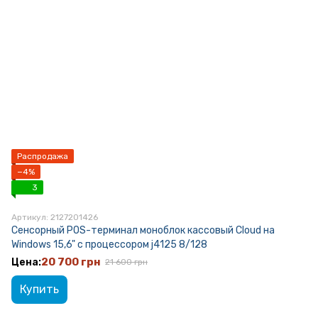
Распродажа
−4%
3
Артикул: 2127201426
Сенсорный POS-терминал моноблок кассовый Cloud на
Windows 15,6" с процессором j4125 8/128
20 700 грн
21 600 грн
Купить