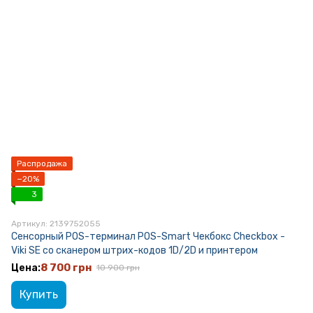
Распродажа
−20%
3
Артикул: 2139752055
Сенсорный POS-терминал POS-Smart Чекбокс Checkbox -
Viki SE со сканером штрих-кодов 1D/2D и принтером
8 700 грн
10 900 грн
Купить