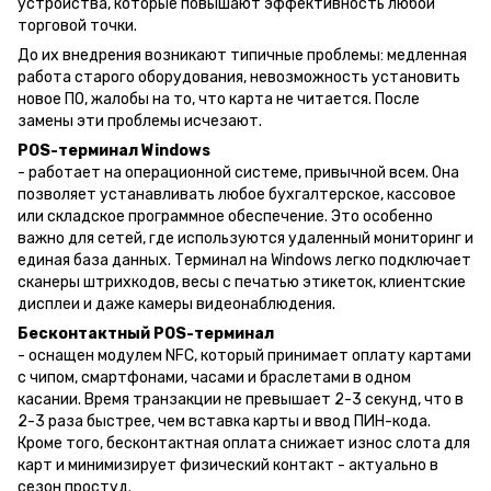
устройства, которые повышают эффективность любой
торговой точки.
До их внедрения возникают типичные проблемы: медленная
работа старого оборудования, невозможность установить
новое ПО, жалобы на то, что карта не читается. После
замены эти проблемы исчезают.
POS-терминал Windows
- работает на операционной системе, привычной всем. Она
позволяет устанавливать любое бухгалтерское, кассовое
или складское программное обеспечение. Это особенно
важно для сетей, где используются удаленный мониторинг и
единая база данных. Терминал на Windows легко подключает
сканеры штрихкодов, весы с печатью этикеток, клиентские
дисплеи и даже камеры видеонаблюдения.
Бесконтактный POS-терминал
- оснащен модулем NFC, который принимает оплату картами
с чипом, смартфонами, часами и браслетами в одном
касании. Время транзакции не превышает 2-3 секунд, что в
2-3 раза быстрее, чем вставка карты и ввод ПИН-кода.
Кроме того, бесконтактная оплата снижает износ слота для
карт и минимизирует физический контакт - актуально в
сезон простуд.