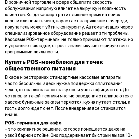
В розничной торговле и сфере общепита скорость
обслуживания напрямую влияет на выручку и лояльность
клиентов. Когда кассир тратит лишнее время на поиск
кнопки или печать чека, нарастает напряжение в очереди,
покупатель может уйти к конкуренту. Автоматизация через
специализированное оборудование решает эти проблемы.
Кассовые POS-терминалы не только принимают платежи, но
и управляют складом, строят аналитику, интегрируются с
программами лояльности.
Купить POS-моноблоки для точек
общественного питания
В кафе и ресторанах стандартные кассовые аппараты
часто бессильны: здесь нужна поддержка сплитования
чеков, отправки заказов на кухню и учета официантов. До
установки такой техники многие заведения сталкиваются с
хаосом: бумажные заказы теряются, кухня путает столы, а
гость долго ждет счет. После внедрения все становится
иначе.
POS-терминал для кафе
- это компактное решение, которое помещается даже на
узкой барной стойке. Оно поддерживает быстрый вызов 10-