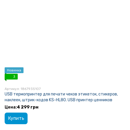
Новинка
3
Артикул: 1867935107
USB термопринтер для печати чеков этикеток, стикеров,
наклеек, штрик-кодов KS-HL80. USB принтер ценников
4 299 грн
Купить