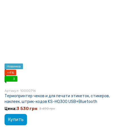
Новинка
−4%
3
Артикул: 10000716
Термопринтер чеков и для печати этикеток, стикеров,
наклеек, штрик-кодов KS-HQ300 USB+Bluetooth
3 530 грн
3 690 грн
Купить