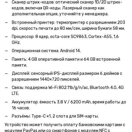
Сканер штрих-кодов: оптический сканер 1D/2D штрих-
кодов, включая QR-коды. Лазерный сканер как
дополнительная опция, уточняйте у менеджера.
Встроенный принтер: термопринтер с разрешением 203
dpi, скорость печати до 80 мм/сек, ширина бумаги 58 мм.
Процессор: 8 ядер, octa-core SC9863, Cortex-A55, 1.6
GHz.
Операционная система: Android 14.
Память: 4 GB оперативной памяти и 64 GB встроенной
памяти.
Дисплей: сенсорный IPS-дисплей размером 6 дюймов с
разрешением 1440×720 пикселей.
Связь: поддержка Wi-Fi 802.11b/g/n/ac, Bluetooth 4.0, 4G
LTE.
Аккумулятор: ёмкость 3.8 V / 6200 mAh, время работы до
16 часов.
Разъёмы: Type-C ×1, 2 слота для SIM-карты.
Устройство может получить оплату банковскими картами с
модулем PayPas или со смартфонов с модулем NFC с