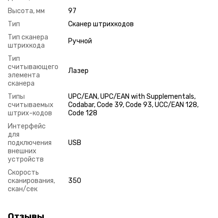
Высота, мм
97
Тип
Сканер штрихкодов
Тип сканера
Ручной
штрихкода
Тип
считывающего
Лазер
элемента
сканера
Типы
UPC/EAN, UPC/EAN with Supplementals,
считываемых
Codabar, Code 39, Code 93, UCC/EAN 128,
штрих-кодов
Code 128
Интерфейс
для
подключения
USB
внешних
устройств
Скорость
сканирования,
350
скан/сек
Отзывы