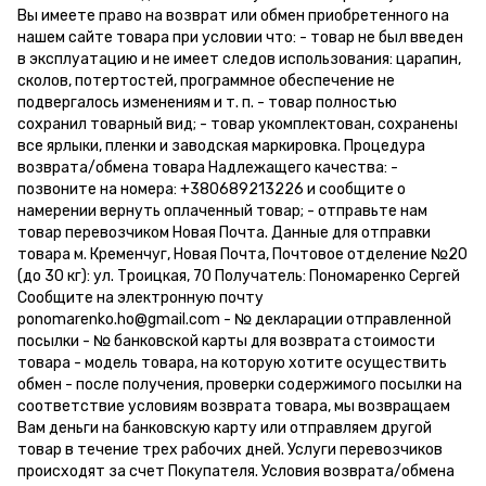
Вы имеете право на возврат или обмен приобретенного на
нашем сайте товара при условии что: - товар не был введен
в эксплуатацию и не имеет следов использования: царапин,
сколов, потертостей, программное обеспечение не
подвергалось изменениям и т. п. - товар полностью
сохранил товарный вид; - товар укомплектован, сохранены
все ярлыки, пленки и заводская маркировка. Процедура
возврата/обмена товара Надлежащего качества: -
позвоните на номера: +380689213226 и сообщите о
намерении вернуть оплаченный товар; - отправьте нам
товар перевозчиком Новая Почта. Данные для отправки
товара м. Кременчуг, Новая Почта, Почтовое отделение №20
(до 30 кг): ул. Троицкая, 70 Получатель: Пономаренко Сергей
Сообщите на электронную почту
ponomarenko.ho@gmail.com - № декларации отправленной
посылки - № банковской карты для возврата стоимости
товара - модель товара, на которую хотите осуществить
обмен - после получения, проверки содержимого посылки на
соответствие условиям возврата товара, мы возвращаем
Вам деньги на банковскую карту или отправляем другой
товар в течение трех рабочих дней. Услуги перевозчиков
происходят за счет Покупателя. Условия возврата/обмена