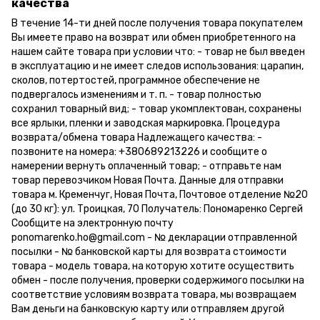
качества
В течение 14-ти дней после получения товара покупателем
Вы имеете право на возврат или обмен приобретенного на
нашем сайте товара при условии что: - товар не был введен
в эксплуатацию и не имеет следов использования: царапин,
сколов, потертостей, программное обеспечение не
подвергалось изменениям и т. п. - товар полностью
сохранил товарный вид; - товар укомплектован, сохранены
все ярлыки, пленки и заводская маркировка. Процедура
возврата/обмена товара Надлежащего качества: -
позвоните на номера: +380689213226 и сообщите о
намерении вернуть оплаченный товар; - отправьте нам
товар перевозчиком Новая Почта. Данные для отправки
товара м. Кременчуг, Новая Почта, Почтовое отделение №20
(до 30 кг): ул. Троицкая, 70 Получатель: Пономаренко Сергей
Сообщите на электронную почту
ponomarenko.ho@gmail.com - № декларации отправленной
посылки - № банковской карты для возврата стоимости
товара - модель товара, на которую хотите осуществить
обмен - после получения, проверки содержимого посылки на
соответствие условиям возврата товара, мы возвращаем
Вам деньги на банковскую карту или отправляем другой