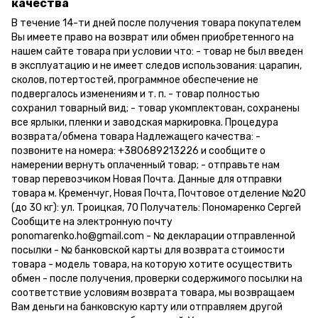
качества
В течение 14-ти дней после получения товара покупателем
Вы имеете право на возврат или обмен приобретенного на
нашем сайте товара при условии что: - товар не был введен
в эксплуатацию и не имеет следов использования: царапин,
сколов, потертостей, программное обеспечение не
подвергалось изменениям и т. п. - товар полностью
сохранил товарный вид; - товар укомплектован, сохранены
все ярлыки, пленки и заводская маркировка. Процедура
возврата/обмена товара Надлежащего качества: -
позвоните на номера: +380689213226 и сообщите о
намерении вернуть оплаченный товар; - отправьте нам
товар перевозчиком Новая Почта. Данные для отправки
товара м. Кременчуг, Новая Почта, Почтовое отделение №20
(до 30 кг): ул. Троицкая, 70 Получатель: Пономаренко Сергей
Сообщите на электронную почту
ponomarenko.ho@gmail.com - № декларации отправленной
посылки - № банковской карты для возврата стоимости
товара - модель товара, на которую хотите осуществить
обмен - после получения, проверки содержимого посылки на
соответствие условиям возврата товара, мы возвращаем
Вам деньги на банковскую карту или отправляем другой