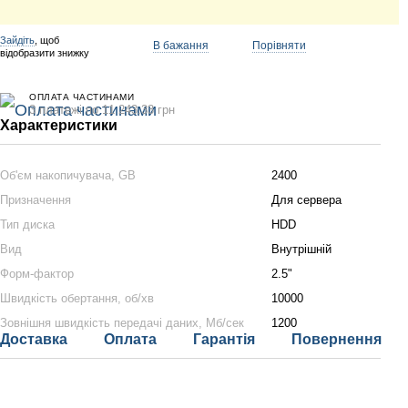
Зайдіть
, щоб
В бажання
Порівняти
відобразити знижку
ОПЛАТА ЧАСТИНАМИ
3 платежі по 11 243.33 грн
Характеристики
Об'єм накопичувача, GB
2400
Призначення
Для сервера
Тип диска
HDD
Вид
Внутрішній
Форм-фактор
2.5"
Швидкість обертання, об/хв
10000
Зовнішня швидкість передачі даних, Мб/сек
1200
Доставка
Оплата
Гарантія
Повернення