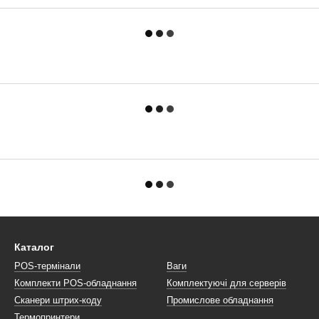
Каталог
POS-термінали
Ваги
Комплекти POS-обладнання
Комплектуючі для серверів
Сканери штрих-коду
Промислове обладнання
Термопринтери