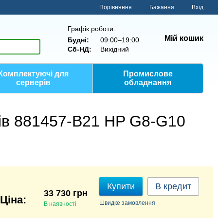
Порівняння
Бажання
Вхід
Графік роботи:
Мій кошик
Будні:
09:00–19:00
Сб-НД:
Вихідний
Комплектуючі для
Промислове
серверів
обладнання
рів 881457-B21 HP G8-G10
Купити
В кредит
33 730 грн
Швидке
замовлення
В наявності