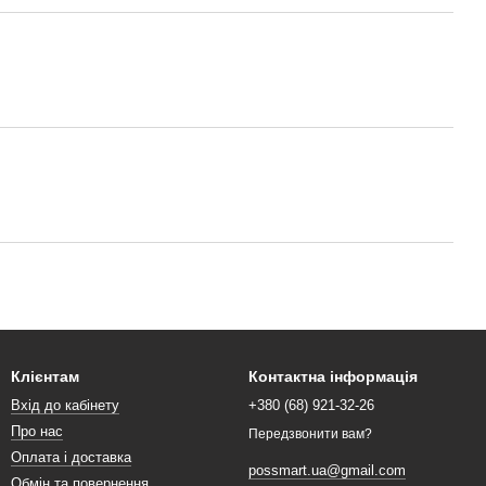
Клієнтам
Контактна інформація
Вхід до кабінету
+380 (68) 921-32-26
Про нас
Передзвонити вам?
Оплата і доставка
possmart.ua@gmail.com
Обмін та повернення