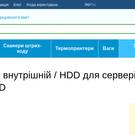
Укр
Рус
мація
Блог
Угода користувача
редзвонити вам?
Сканери штрих-
Термопринтери
Ваги
коду
 внутрішній / HDD для серве
DD