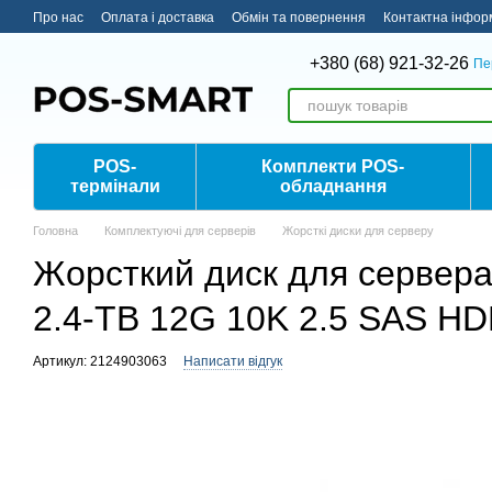
Перейти до основного контенту
Про нас
Оплата і доставка
Обмін та повернення
Контактна інфор
+380 (68) 921-32-26
Пе
POS-
Комплекти POS-
термінали
обладнання
Головна
Комплектуючі для серверів
Жорсткі диски для серверу
Жорсткий диск для сервера
2.4-TB 12G 10K 2.5 SAS H
Артикул: 2124903063
Написати відгук