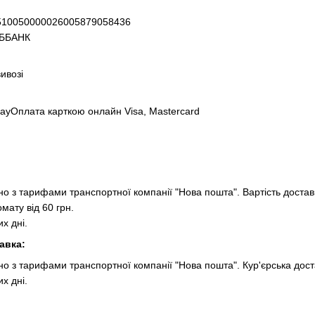
3510050000026005879058436
ИББАНК
ивозі
PayОплата карткою онлайн Visa, Mastercard
но з тарифами транспортної компанії "Нова пошта". Вартість доставк
мату від 60 грн.
х дні.
авка:
но з тарифами транспортної компанії "Нова пошта". Кур'єрська доста
х дні.