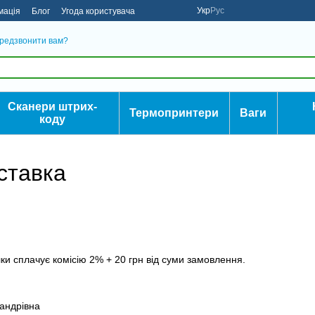
Укр
Рус
мація
Блог
Угода користувача
редзвонити вам?
Сканери штрих-
Термопринтери
Ваги
коду
ставка
и сплачує комісію 2% + 20 грн від суми замовлення.
андрівна