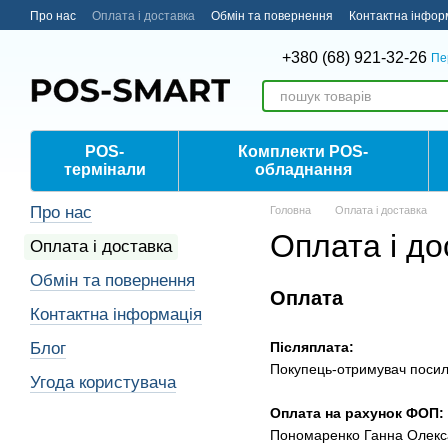
Перейти до основного контенту
Про нас
Оплата і доставка
Обмін та повернення
Контактна інфор
+380 (68) 921-32-26
Пе
POS-
Комплекти POS-
термінали
обладнання
Про нас
Головна
Оплата і доставка
Оплата і до
Оплата і доставка
Обмін та повернення
Оплата
Контактна інформація
Блог
Післяплата:
Покупець-отримувач посилк
Угода користувача
Оплата на рахунок ФОП:
Пономаренко Ганна Олекс