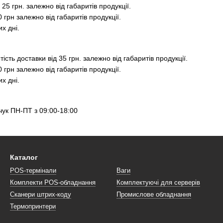
 25 грн. залежно від габаритів продукції.
0 грн залежно від габаритів продукції.
х дні.
тість доставки від 35 грн. залежно від габаритів продукції.
0 грн залежно від габаритів продукції.
х дні.
чук ПН-ПТ з 09:00-18:00
Каталог
POS-термінали
Ваги
Комплекти POS-обладнання
Комплектуючі для серверів
Сканери штрих-коду
Промислове обладнання
Термопринтери