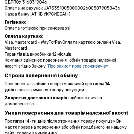
ЄДРПОУ 3168319846
Оплата на рахунок UA753510050000026005879058436
Назва банку: АТ КБ УКРСИББАНК
Готівкою:
Оплата готівкою при самовивозі
Оплата карткою:
Visa, Mastercard - WayForPayОплата карткою онлайн Visa,
Mastercard
Гарантія від виробника 12 місяців.
Компанія здійснює повернення і обмін товарів належної
якості згідно Закону
"Про захист прав споживачів»
.
Строки повернення і обміну
Повернення та обмін товарів можливий протягом
14
днів
після отримання товару покупцем.
Зворотня доставка товарів
здійснюється за
домовленістю.
Умови повернення для товарів належної якості
Протягом 14-ти днів після отримання товару покупцем Ви
маєте право на повернення або обмін придбаного на нашому
сайті товару за умови що: