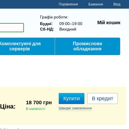
Порівняння
Бажання
Вхід
Графік роботи:
Мій кошик
Будні:
09:00–19:00
Сб-НД:
Вихідний
Комплектуючі для
Промислове
серверів
обладнання
Купити
В кредит
18 700 грн
Швидке
замовлення
В наявності