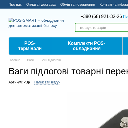
Перейти до основного контенту
Про нас
Оплата і доставка
Обмін та повернення
Контактна інфор
+380 (68) 921-32-26
Пе
POS-
Комплекти POS-
термінали
обладнання
Головна
Ваги
Ваги підлогові
Ваги підлогові товарні пер
Артикул: PBp
Написати відгук