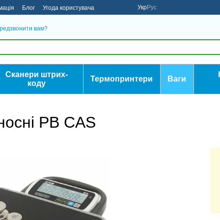
Укр
Рус
мація
Блог
Угода користувача
редзвонити вам?
Сканери штрих-
Термопринтери
Ваги
коду
еносні PB CAS