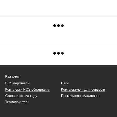
Каталог
POS-термінали
Ваги
Комплекти POS-обладнання
Комплектуючі для серверів
Сканери штрих-коду
Промислове обладнання
Термопринтери