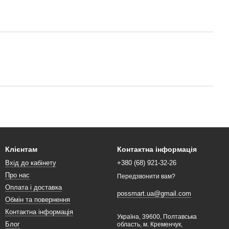
Клієнтам
Контактна інформація
Вхід до кабінету
+380 (68) 921-32-26
Про нас
Передзвонити вам?
Оплата і доставка
possmart.ua@gmail.com
Обмін та повернення
Контактна інформація
Україна, 39600, Полтавська
Блог
область, м. Кременчук,