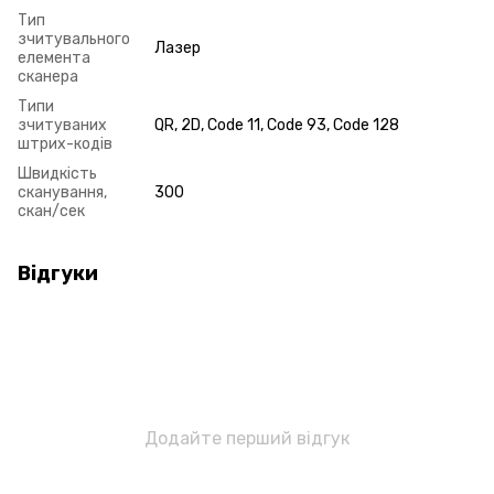
Тип
зчитувального
Лазер
елемента
сканера
Типи
зчитуваних
QR, 2D, Code 11, Code 93, Code 128
штрих-кодів
Швидкість
сканування,
300
скан/сек
Відгуки
Додайте перший відгук