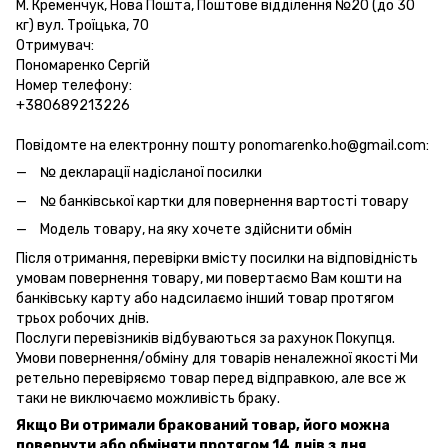
М. Кременчук, Нова Пошта, Поштове відділення №20 (до 30
кг) вул. Троїцька, 70
Отримувач:
Пономаренко Сергій
Номер телефону:
+380689213226
Повідомте на електронну пошту ponomarenko.ho@gmail.com:
№ декларації надісланої посилки
№ банківської картки для повернення вартості товару
Модель товару, на яку хочете здійснити обмін
Після отримання, перевірки вмісту посилки на відповідність
умовам повернення товару, ми повертаємо Вам кошти на
банківську карту або надсилаємо інший товар протягом
трьох робочих днів.
Послуги перевізників відбуваються за рахунок Покупця.
Умови повернення/обміну для товарів неналежної якості Ми
ретельно перевіряємо товар перед відправкою, але все ж
таки не виключаємо можливість браку.
Якщо Ви отримали бракований товар, його можна
повернути або обміняти протягом 14 днів з дня