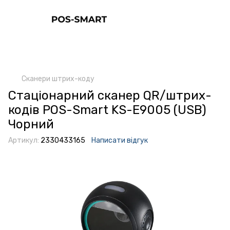
Сканери штрих-коду
Стаціонарний сканер QR/штрих-
кодів POS-Smart KS-E9005 (USB)
Чорний
Артикул:
2330433165
Написати відгук