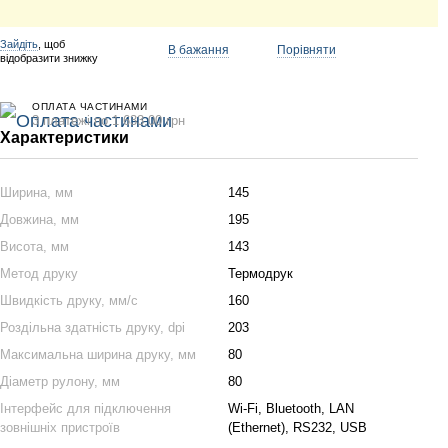
Зайдіть
, щоб
В бажання
Порівняти
відобразити знижку
ОПЛАТА ЧАСТИНАМИ
3 платежі по 1 633.00 грн
Характеристики
Ширина, мм
145
Довжина, мм
195
Висота, мм
143
Метод друку
Термодрук
Швидкість друку, мм/с
160
Роздільна здатність друку, dpi
203
Максимальна ширина друку, мм
80
Діаметр рулону, мм
80
Інтерфейс для підключення
Wi-Fi, Bluetooth, LAN
зовнішніх пристроїв
(Ethernet), RS232, USB