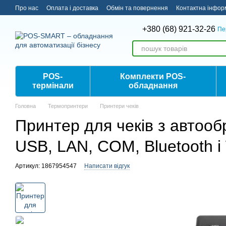
Перейти до основного контенту
Про нас
Оплата і доставка
Обмін та повернення
Контактна інфор
+380 (68) 921-32-26
Пе
POS-
Комплекти POS-
термінали
обладнання
Головна
Термопринтери
Принтери чеків
Принтер для чеків з автоо
USB, LAN, COM, Bluetooth і
Артикул: 1867954547
Написати відгук