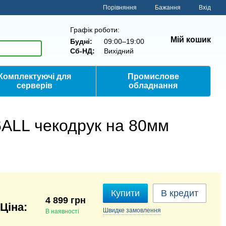
Порівняння
Бажання
Вхід
Графік роботи:
Мій кошик
Будні:
09:00–19:00
Сб-НД:
Вихідний
Комплектуючі для
Промислове
серверів
обладнання
6ALL чекодрук на 80мм
Купити
В кредит
4 899 грн
Швидке
замовлення
В наявності