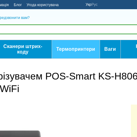
Укр
Рус
мація
Блог
Угода користувача
редзвонити вам?
Сканери штрих-
Термопринтери
Ваги
коду
брізувачем POS-Smart KS-H80
 WiFi