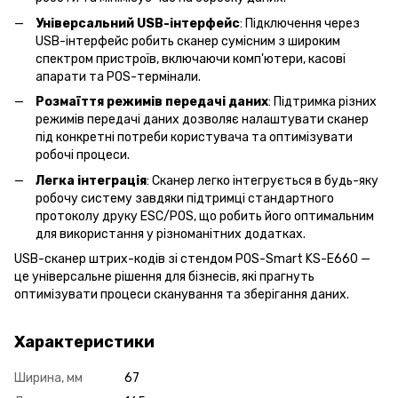
Універсальний USB-інтерфейс
: Підключення через
USB-інтерфейс робить сканер сумісним з широким
спектром пристроїв, включаючи комп'ютери, касові
апарати та POS-термінали.
Розмаїття режимів передачі даних
: Підтримка різних
режимів передачі даних дозволяє налаштувати сканер
під конкретні потреби користувача та оптимізувати
робочі процеси.
Легка інтеграція
: Сканер легко інтегрується в будь-яку
робочу систему завдяки підтримці стандартного
протоколу друку ESC/POS, що робить його оптимальним
для використання у різноманітних додатках.
USB-сканер штрих-кодів зі стендом POS-Smart KS-E660 —
це універсальне рішення для бізнесів, які прагнуть
оптимізувати процеси сканування та зберігання даних.
Характеристики
Ширина, мм
67