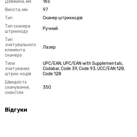
Довжина, мм
165
Висота, мм
97
Тип
Сканер штрихкодів
Тип сканера
Ручний
штрихкоду
Тип
зчитувального
Лазер
елемента
сканера
Типи
UPC/EAN, UPC/EAN with Supplementals,
зчитуваних
Codabar, Code 39, Code 93, UCC/EAN 128,
штрих-кодів
Code 128
Швидкість
сканування,
350
скан/сек
Відгуки