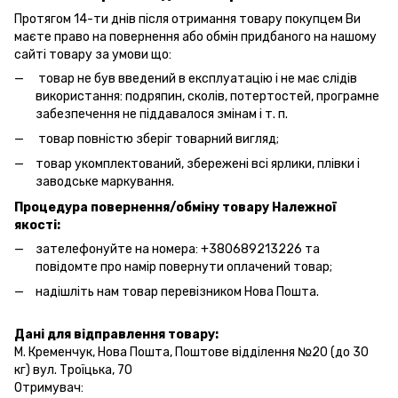
Протягом 14-ти днів після отримання товару покупцем Ви
маєте право на повернення або обмін придбаного на нашому
сайті товару за умови що:
товар не був введений в експлуатацію і не має слідів
використання: подряпин, сколів, потертостей, програмне
забезпечення не піддавалося змінам і т. п.
товар повністю зберіг товарний вигляд;
товар укомплектований, збережені всі ярлики, плівки і
заводське маркування.
Процедура повернення/обміну товару Належної
якості:
зателефонуйте на номера: +380689213226 та
повідомте про намір повернути оплачений товар;
надішліть нам товар перевізником Нова Пошта.
Дані для відправлення товару:
М. Кременчук, Нова Пошта, Поштове відділення №20 (до 30
кг) вул. Троїцька, 70
Отримувач: