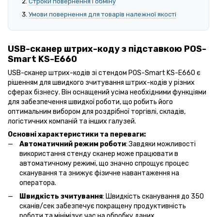
Строки повернення і обміну
Умови повернення для товарів належної якості
USB-сканер штрих-коду з підставкою POS-
Smart KS-E660
USB-сканер штрих-кодів зі стендом POS-Smart KS-E660 є
рішенням для швидкого зчитування штрих-кодів у різних
сферах бізнесу. Він оснащений усіма необхідними функціями
для забезпечення швидкої роботи, що робить його
оптимальним вибором для роздрібної торгівлі, складів,
логістичних компаній та інших галузей.
Основні характеристики та переваги:
Автоматичний режим роботи
: Завдяки можливості
використання стенду сканер може працювати в
автоматичному режимі, що значно спрощує процес
сканування та знижує фізичне навантаження на
оператора.
Швидкість зчитування
: Швидкість сканування до 350
сканів/сек забезпечує покращену продуктивність
роботи та мінімізує час на обробку даних.