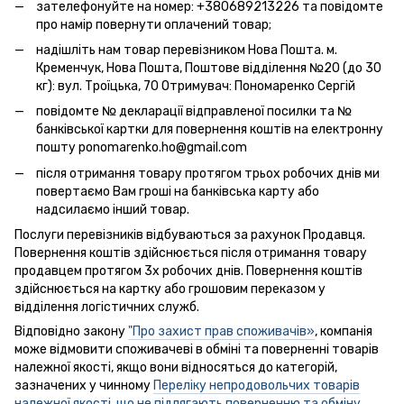
зателефонуйте на номер: +380689213226 та повідомте
про намір повернути оплачений товар;
надішліть нам товар перевізником Нова Пошта. м.
Кременчук, Нова Пошта, Поштове відділення №20 (до 30
кг): вул. Троїцька, 70 Отримувач: Пономаренко Сергій
повідомте № декларації відправленої посилки та №
банківської картки для повернення коштів на електронну
пошту ponomarenko.ho@gmail.com
після отримання товару протягом трьох робочих днів ми
повертаємо Вам гроші на банківська карту або
надсилаємо інший товар.
Послуги перевізників відбуваються за рахунок Продавця.
Повернення коштів здійснюється після отримання товару
продавцем протягом 3х робочих днів. Повернення коштів
здійснюється на картку або грошовим переказом у
відділення логістичних служб.
Відповідно закону
"Про захист прав споживачів»
, компанія
може відмовити споживачеві в обміні та поверненні товарів
належної якості, якщо вони відносяться до категорій,
зазначених у чинному
Переліку непродовольчих товарів
належної якості, що не підлягають поверненню та обміну
.