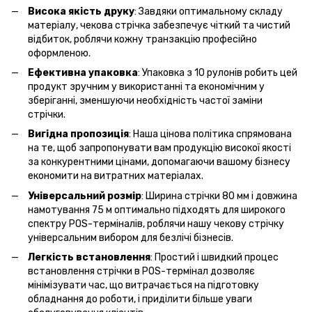
Висока якість друку
: Завдяки оптимальному складу
матеріалу, чекова стрічка забезпечує чіткий та чистий
відбиток, роблячи кожну транзакцію професійно
оформленою.
Ефективна упаковка
: Упаковка з 10 рулонів робить цей
продукт зручним у використанні та економічним у
зберіганні, зменшуючи необхідність частої заміни
стрічки.
Вигідна пропозиція
: Наша цінова політика спрямована
на те, щоб запропонувати вам продукцію високої якості
за конкурентними цінами, допомагаючи вашому бізнесу
економити на витратних матеріалах.
Універсальний розмір
: Ширина стрічки 80 мм і довжина
намотування 75 м оптимально підходять для широкого
спектру POS-терміналів, роблячи нашу чекову стрічку
універсальним вибором для безлічі бізнесів.
Легкість встановлення
: Простий і швидкий процес
встановлення стрічки в POS-термінал дозволяє
мінімізувати час, що витрачається на підготовку
обладнання до роботи, і приділити більше уваги