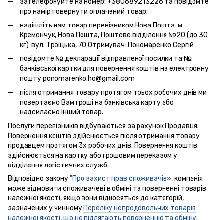
зателефонуйте на номер: +380689213226 та повідомте
про намір повернути оплачений товар;
надішліть нам товар перевізником Нова Пошта. м.
Кременчук, Нова Пошта, Поштове відділення №20 (до 30
кг): вул. Троїцька, 70 Отримувач: Пономаренко Сергій
повідомте № декларації відправленої посилки та №
банківської картки для повернення коштів на електронну
пошту ponomarenko.ho@gmail.com
після отримання товару протягом трьох робочих днів ми
повертаємо Вам гроші на банківська карту або
надсилаємо інший товар.
Послуги перевізників відбуваються за рахунок Продавця.
Повернення коштів здійснюється після отримання товару
продавцем протягом 3х робочих днів. Повернення коштів
здійснюється на картку або грошовим переказом у
відділення логістичних служб.
Відповідно закону
"Про захист прав споживачів»
, компанія
може відмовити споживачеві в обміні та поверненні товарів
належної якості, якщо вони відносяться до категорій,
зазначених у чинному
Переліку непродовольчих товарів
належної якості, що не підлягають поверненню та обміну
.