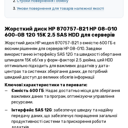
Строки повернення і обміну
Умови повернення для товарів належної якості
Жорсткий диск HP 870757-B21 HP G8-G10
600-GB 12G 15K 2.5 SAS HDD для серверів
Жорсткий диск HP моделі 870757-B21 з ємністю 600 ГБ є
якісним рішенням для серверів HP G8-G10. Завдяки
використанню інтерфейсу SAS 12G та швидкості обертання
шпинделя 15K об/хв у форм-факторі 2.5 дюйма, цей HDD
оптимально підходить для важливих додатків у дата-
центрах та системах зберігання даних, де потрібний
швидкий доступ до великих обсягів інформації
Ключові характеристики та переваги:
Ємність 600 ГБ
: Надає достатньо місця для зберігання
важливих даних та програм, оптимізуючи управління
ресурсами.
Інтерфейс SAS 12G
: забезпечує швидку та надійну
передачу даних, що забезпечує покращення загальної
продуктивності системи та прискорення роботи
додатків.