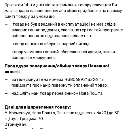
Протягом 14-ти днів після отримання товару покупцем Ви
маєте право на повернення або обмін придбаного на нашому
сайті товару за умови що:
товар не був введений в експлуатацію і не має слідів
використання: подряпин, сколів, потертостей, програмне
забезпечення не піддавалося змінам і т. п.
товар повністю зберіг товарний вигляд;
товар укомплектований, збережені всі ярлики, плівки і
заводське маркування.
Процедура повернення/обміну товару Належної
якості:
зателефонуйте на номера: +380689213226 та
повідомте про намір повернути оплачений товар;
надішліть нам товар перевізником Нова Пошта.
Дані для відправлення товару:
М. Кременчук, Нова Пошта, Поштове відділення №20 (до 30
кг) вул. Троїцька, 70
Отримувач: