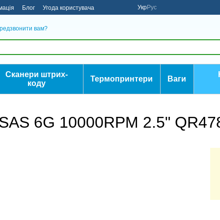
Укр
Рус
мація
Блог
Угода користувача
редзвонити вам?
Сканери штрих-
Термопринтери
Ваги
коду
 SAS 6G 10000RPM 2.5" QR47