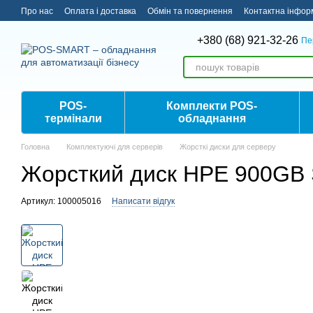
Перейти до основного контенту
Про нас
Оплата і доставка
Обмін та повернення
Контактна інфор
+380 (68) 921-32-26
Пе
POS-
Комплекти POS-
термінали
обладнання
Головна
Комплектуючі для серверів
Жорсткі диски для серверу
Жорсткий диск HPE 900GB
Артикул: 100005016
Написати відгук