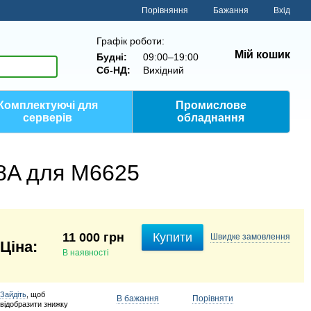
Порівняння
Бажання
Вхід
Графік роботи:
Мій кошик
Будні:
09:00–19:00
Сб-НД:
Вихідний
Комплектуючі для
Промислове
серверів
обладнання
8A для M6625
11 000 грн
Купити
Швидке
замовлення
В наявності
Зайдіть
, щоб
В бажання
Порівняти
відобразити знижку