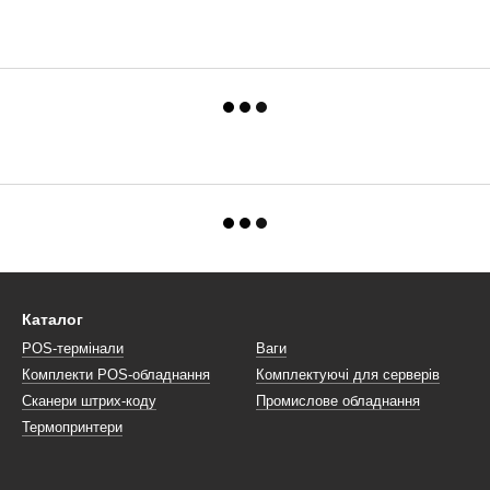
Каталог
POS-термінали
Ваги
Комплекти POS-обладнання
Комплектуючі для серверів
Сканери штрих-коду
Промислове обладнання
Термопринтери