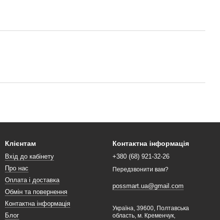
Клієнтам
Контактна інформація
Вхід до кабінету
+380 (68) 921-32-26
Про нас
Передзвонити вам?
Оплата і доставка
possmart.ua@gmail.com
Обмін та повернення
Контактна інформація
Україна, 39600, Полтавська
Блог
область, м. Кременчук,