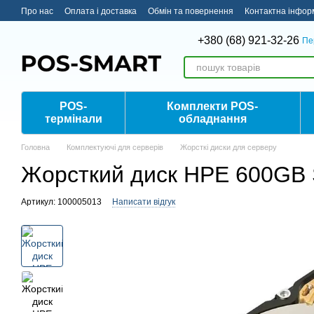
Перейти до основного контенту
Про нас
Оплата і доставка
Обмін та повернення
Контактна інфор
+380 (68) 921-32-26
Пе
POS-
Комплекти POS-
термінали
обладнання
Головна
Комплектуючі для серверів
Жорсткі диски для серверу
Жорсткий диск HPE 600GB
Артикул: 100005013
Написати відгук