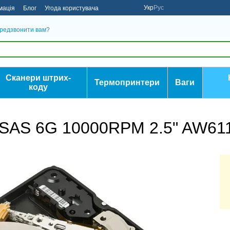
Укр
Рус
мація
Блог
Угода користувача
редзвонити вам?
Сканери штрих-
Термопринтери
Ваги
коду
 SAS 6G 10000RPM 2.5" AW61