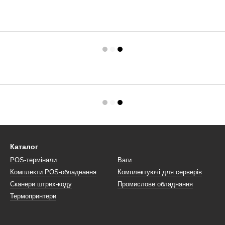
Каталог
POS-термінали
Ваги
Комплекти POS-обладнання
Комплектуючі для серверів
Сканери штрих-коду
Промислове обладнання
Термопринтери