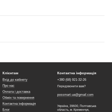
Клієнтам
Контактна інформація
Вхід до кабінету
+380 (68) 921-32-26
Про нас
Передзвонити вам?
Оплата і доставка
possmart.ua@gmail.com
Обмін та повернення
Контактна інформація
Україна, 39600, Полтавська
Блог
область, м. Кременчук,