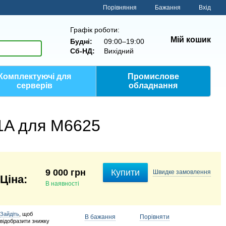
Порівняння
Бажання
Вхід
Графік роботи:
Мій кошик
Будні:
09:00–19:00
Сб-НД:
Вихідний
Комплектуючі для
Промислове
серверів
обладнання
1A для M6625
9 000 грн
Купити
Швидке
замовлення
В наявності
Зайдіть
, щоб
В бажання
Порівняти
відобразити знижку