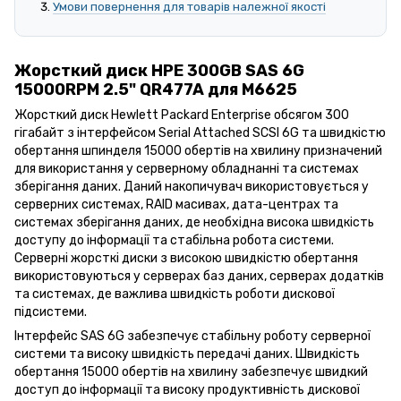
Умови повернення для товарів належної якості
Жорсткий диск HPE 300GB SAS 6G
15000RPM 2.5" QR477A для M6625
Жорсткий диск Hewlett Packard Enterprise обсягом 300
гігабайт з інтерфейсом Serial Attached SCSI 6G та швидкістю
обертання шпинделя 15000 обертів на хвилину призначений
для використання у серверному обладнанні та системах
зберігання даних. Даний накопичувач використовується у
серверних системах, RAID масивах, дата-центрах та
системах зберігання даних, де необхідна висока швидкість
доступу до інформації та стабільна робота системи.
Серверні жорсткі диски з високою швидкістю обертання
використовуються у серверах баз даних, серверах додатків
та системах, де важлива швидкість роботи дискової
підсистеми.
Інтерфейс SAS 6G забезпечує стабільну роботу серверної
системи та високу швидкість передачі даних. Швидкість
обертання 15000 обертів на хвилину забезпечує швидкий
доступ до інформації та високу продуктивність дискової