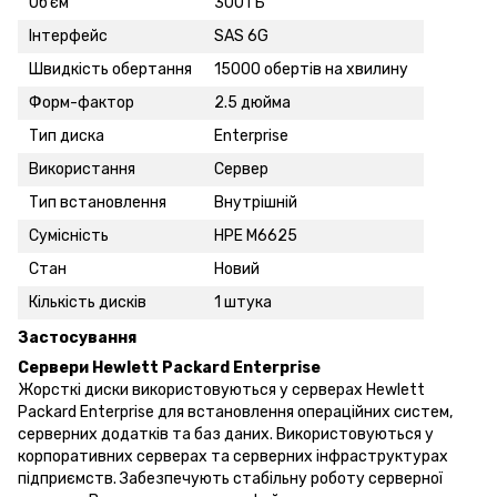
Обʼєм
300 ГБ
Інтерфейс
SAS 6G
Швидкість обертання
15000 обертів на хвилину
Форм-фактор
2.5 дюйма
Тип диска
Enterprise
Використання
Сервер
Тип встановлення
Внутрішній
Сумісність
HPE M6625
Стан
Новий
Кількість дисків
1 штука
Застосування
Сервери Hewlett Packard Enterprise
Жорсткі диски використовуються у серверах Hewlett
Packard Enterprise для встановлення операційних систем,
серверних додатків та баз даних. Використовуються у
корпоративних серверах та серверних інфраструктурах
підприємств. Забезпечують стабільну роботу серверної