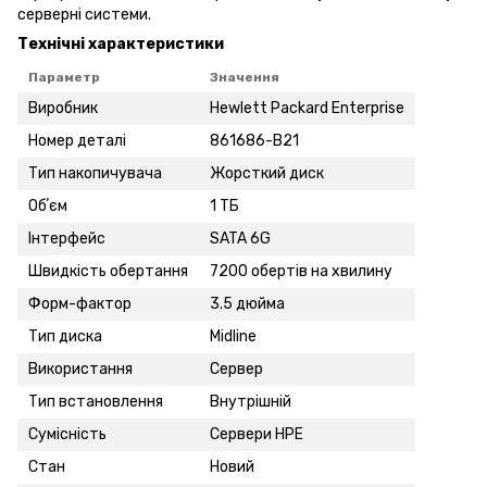
серверні системи.
Технічні характеристики
Параметр
Значення
Виробник
Hewlett Packard Enterprise
Номер деталі
861686-B21
Тип накопичувача
Жорсткий диск
Обʼєм
1 ТБ
Інтерфейс
SATA 6G
Швидкість обертання
7200 обертів на хвилину
Форм-фактор
3.5 дюйма
Тип диска
Midline
Використання
Сервер
Тип встановлення
Внутрішній
Сумісність
Сервери HPE
Стан
Новий