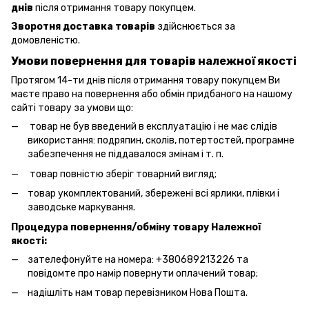
днів
після отримання товару покупцем.
Зворотня доставка товарів
здійснюється за
домовленістю.
Умови повернення для товарів належної якості
Протягом 14-ти днів після отримання товару покупцем Ви
маєте право на повернення або обмін придбаного на нашому
сайті товару за умови що:
товар не був введений в експлуатацію і не має слідів
використання: подряпин, сколів, потертостей, програмне
забезпечення не піддавалося змінам і т. п.
товар повністю зберіг товарний вигляд;
товар укомплектований, збережені всі ярлики, плівки і
заводське маркування.
Процедура повернення/обміну товару Належної
якості:
зателефонуйте на номера: +380689213226 та
повідомте про намір повернути оплачений товар;
надішліть нам товар перевізником Нова Пошта.