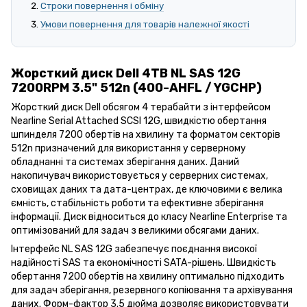
Строки повернення і обміну
Умови повернення для товарів належної якості
Жорсткий диск Dell 4TB NL SAS 12G
7200RPM 3.5" 512n (400-AHFL / YGCHP)
Жорсткий диск Dell обсягом 4 терабайти з інтерфейсом
Nearline Serial Attached SCSI 12G, швидкістю обертання
шпинделя 7200 обертів на хвилину та форматом секторів
512n призначений для використання у серверному
обладнанні та системах зберігання даних. Даний
накопичувач використовується у серверних системах,
сховищах даних та дата-центрах, де ключовими є велика
ємність, стабільність роботи та ефективне зберігання
інформації. Диск відноситься до класу Nearline Enterprise та
оптимізований для задач з великими обсягами даних.
Інтерфейс NL SAS 12G забезпечує поєднання високої
надійності SAS та економічності SATA-рішень. Швидкість
обертання 7200 обертів на хвилину оптимально підходить
для задач зберігання, резервного копіювання та архівування
даних. Форм-фактор 3.5 дюйма дозволяє використовувати