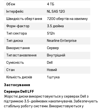
Обʼєм
4 ТБ
Інтерфейс
NL SAS 12G
Швидкість обертання
7200 обертів на хвилину
Форм-фактор
3.5 дюйма
Тип сектора
512n
Тип диска
Nearline Enterprise
Використання
Сервер
Тип встановлення
Внутрішній
Сумісність
Dell
Стан
Новий
Кількість дисків
1 штука
Застосування
Сервери Dell LFF
Жорсткі диски використовуються у серверах Dell з
підтримкою 3.5-дюймових накопичувачів. Забезпечують
стабільну роботу системи. Використовуються у