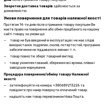
Зворотня доставка товарів
здійснюється за
домовленістю.
Умови повернення для товарів належної якості
Протягом 14-ти днів після отримання товару покупцем Ви
маєте право на повернення або обмін придбаного на нашому
сайті товару за умови що:
товар не був введений в експлуатацію і не має слідів
використання: подряпин, сколів, потертостей, програмне
забезпечення не піддавалося змінам і т. п.
товар повністю зберіг товарний вигляд;
товар укомплектований, збережені всі ярлики, плівки і
заводське маркування.
Процедура повернення/обміну товару Належної
якості:
зателефонуйте на номера: +380689213226 та
повідомте про намір повернути оплачений товар;
надішліть нам товар перевізником Нова Пошта.