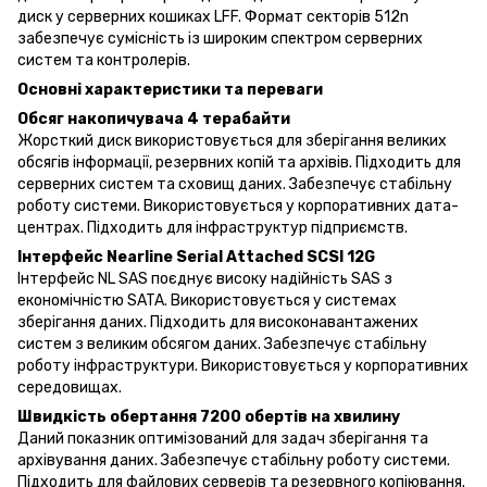
диск у серверних кошиках LFF. Формат секторів 512n
забезпечує сумісність із широким спектром серверних
систем та контролерів.
Основні характеристики та переваги
Обсяг накопичувача 4 терабайти
Жорсткий диск використовується для зберігання великих
обсягів інформації, резервних копій та архівів. Підходить для
серверних систем та сховищ даних. Забезпечує стабільну
роботу системи. Використовується у корпоративних дата-
центрах. Підходить для інфраструктур підприємств.
Інтерфейс Nearline Serial Attached SCSI 12G
Інтерфейс NL SAS поєднує високу надійність SAS з
економічністю SATA. Використовується у системах
зберігання даних. Підходить для високонавантажених
систем з великим обсягом даних. Забезпечує стабільну
роботу інфраструктури. Використовується у корпоративних
середовищах.
Швидкість обертання 7200 обертів на хвилину
Даний показник оптимізований для задач зберігання та
архівування даних. Забезпечує стабільну роботу системи.
Підходить для файлових серверів та резервного копіювання.