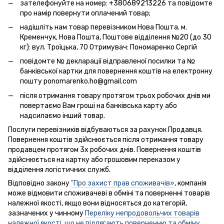
зателефонуйте на номер: +380689213226 та повідомте
про намір повернути оплачений товар;
надішліть нам товар перевізником Нова Пошта. м.
Кременчук, Нова Пошта, Поштове відділення №20 (до 30
кг): вул. Троїцька, 70 Отримувач: Пономаренко Сергій
повідомте № декларації відправленої посилки та №
банківської картки для повернення коштів на електронну
пошту ponomarenko.ho@gmail.com
після отримання товару протягом трьох робочих днів ми
повертаємо Вам гроші на банківська карту або
надсилаємо інший товар.
Послуги перевізників відбуваються за рахунок Продавця.
Повернення коштів здійснюється після отримання товару
продавцем протягом 3х робочих днів. Повернення коштів
здійснюється на картку або грошовим переказом у
відділення логістичних служб.
Відповідно закону
"Про захист прав споживачів»
, компанія
може відмовити споживачеві в обміні та поверненні товарів
належної якості, якщо вони відносяться до категорій,
зазначених у чинному
Переліку непродовольчих товарів
належної якості, що не підлягають поверненню та обміну
.