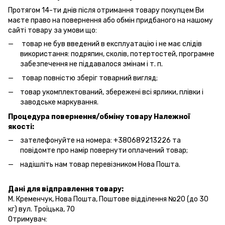
Протягом 14-ти днів після отримання товару покупцем Ви
маєте право на повернення або обмін придбаного на нашому
сайті товару за умови що:
товар не був введений в експлуатацію і не має слідів
використання: подряпин, сколів, потертостей, програмне
забезпечення не піддавалося змінам і т. п.
товар повністю зберіг товарний вигляд;
товар укомплектований, збережені всі ярлики, плівки і
заводське маркування.
Процедура повернення/обміну товару Належної
якості:
зателефонуйте на номера: +380689213226 та
повідомте про намір повернути оплачений товар;
надішліть нам товар перевізником Нова Пошта.
Дані для відправлення товару:
М. Кременчук, Нова Пошта, Поштове відділення №20 (до 30
кг) вул. Троїцька, 70
Отримувач: