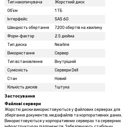
Тип накопичувача
Жорсткий диск
Обʼєм
1 ТБ
Інтерфейс
SAS 6G
Швидкість обертання
7200 обертів на хвилину
Форм-фактор
2.5 дюйма
Тип диска
Nearline
Використання
Сервер
Тип встановлення
Внутрішній
Сумісність
Сервери Dell
Стан
Новий
Кількість дисків
1 штука
Застосування
Файлові сервери
Жорсткі диски використовуються у файлових серверах для
зберігання документів, медіафайлів та корпоративних даних.
Використовуються у корпоративних серверах та серверних
інфраструктурах підприємств. Забезпечують стабільну