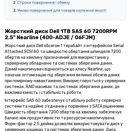
Строки повернення і обміну
Умови повернення для товарів належної якості
Жорсткий диск Dell 1TB SAS 6G 7200RPM
2.5" Nearline (400-ADJE / 06FJM)
Жорсткий диск Dell обсягом 1 терабайт з інтерфейсом Serial
Attached SCSI 6G та швидкістю обертання шпинделя 7200
обертів на хвилину призначений для використання у
серверному обладнанні та системах зберігання даних.
Даний накопичувач відноситься до класу Nearline, що
означає оптимізацію під зберігання великих обсягів даних
при помірному навантаженні. Використовується у серверних
системах, RAID масивах та системах зберігання даних, де
важлива ємність і стабільність роботи.
Інтерфейс SAS 6G забезпечує стабільну роботу серверної
системи та надійне з’єднання у порівнянні з SATA рішеннями.
Швидкість обертання 7200 обертів на хвилину забезпечує
баланс між продуктивністю та ресурсом накопичувача.
Форм-фактор 2.5 дюйма дозволяє використовувати диск у
серверних кошиках та системах зберігання даних. Диск