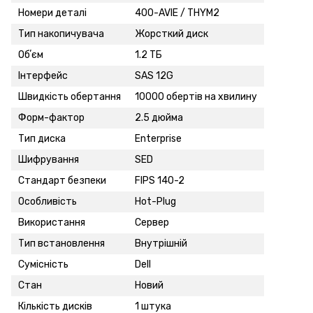
Номери деталі
400-AVIE / THYM2
Тип накопичувача
Жорсткий диск
Обʼєм
1.2 ТБ
Інтерфейс
SAS 12G
Швидкість обертання
10000 обертів на хвилину
Форм-фактор
2.5 дюйма
Тип диска
Enterprise
Шифрування
SED
Стандарт безпеки
FIPS 140-2
Особливість
Hot-Plug
Використання
Сервер
Тип встановлення
Внутрішній
Сумісність
Dell
Стан
Новий
Кількість дисків
1 штука