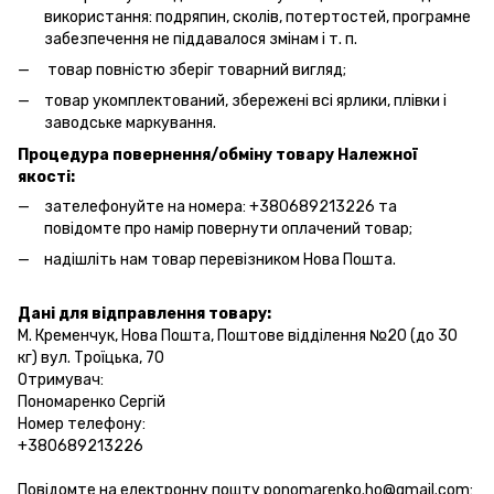
використання: подряпин, сколів, потертостей, програмне
забезпечення не піддавалося змінам і т. п.
товар повністю зберіг товарний вигляд;
товар укомплектований, збережені всі ярлики, плівки і
заводське маркування.
Процедура повернення/обміну товару Належної
якості:
зателефонуйте на номера: +380689213226 та
повідомте про намір повернути оплачений товар;
надішліть нам товар перевізником Нова Пошта.
Дані для відправлення товару:
М. Кременчук, Нова Пошта, Поштове відділення №20 (до 30
кг) вул. Троїцька, 70
Отримувач:
Пономаренко Сергій
Номер телефону:
+380689213226
Повідомте на електронну пошту ponomarenko.ho@gmail.com: