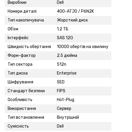
Виробник
Dell
Номери деталі
400-ATJO / P6N2K
Тип накопичувача
Жорсткий диск
Обʼєм
1.2 ТБ
Інтерфейс
SAS 12G
Швидкість обертання
10000 обертів на хвилину
Форм-фактор
2.5 дюйма
Тип сектора
512n
Тип диска
Enterprise
Шифрування
SED
Стандарт безпеки
FIPS
Особливість
Hot-Plug
Використання
Сервер
Тип встановлення
Внутрішній
Сумісність
Dell