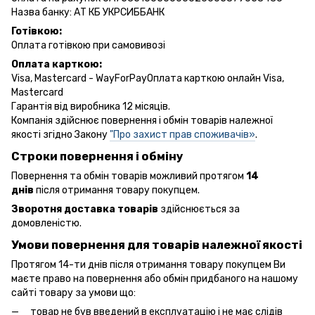
Назва банку: АТ КБ УКРСИББАНК
Готівкою:
Оплата готівкою при самовивозі
Оплата карткою:
Visa, Mastercard - WayForPayОплата карткою онлайн Visa,
Mastercard
Гарантія від виробника 12 місяців.
Компанія здійснює повернення і обмін товарів належної
якості згідно Закону
"Про захист прав споживачів»
.
Строки повернення і обміну
Повернення та обмін товарів можливий протягом
14
днів
після отримання товару покупцем.
Зворотня доставка товарів
здійснюється за
домовленістю.
Умови повернення для товарів належної якості
Протягом 14-ти днів після отримання товару покупцем Ви
маєте право на повернення або обмін придбаного на нашому
сайті товару за умови що:
товар не був введений в експлуатацію і не має слідів