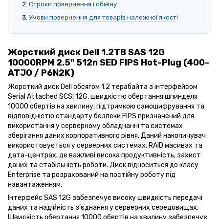
Строки повернення і обміну
Умови повернення для товарів належної якості
Жорсткий диск Dell 1.2TB SAS 12G
10000RPM 2.5" 512n SED FIPS Hot-Plug (400-
ATJO / P6N2K)
Жорсткий диск Dell обсягом 1.2 терабайта з інтерфейсом
Serial Attached SCSI 12G, швидкістю обертання шпинделя
10000 обертів на хвилину, підтримкою самошифрування та
відповідністю стандарту безпеки FIPS призначений для
використання у серверному обладнанні та системах
зберігання даних корпоративного рівня. Даний накопичувач
використовується у серверних системах, RAID масивах та
дата-центрах, де важливі висока продуктивність, захист
даних та стабільність роботи. Диск відноситься до класу
Enterprise та розрахований на постійну роботу під
навантаженням.
Інтерфейс SAS 12G забезпечує високу швидкість передачі
даних та надійність з’єднання у серверних середовищах.
Швидкість обертання 10000 обертів на хвилину забезпечує