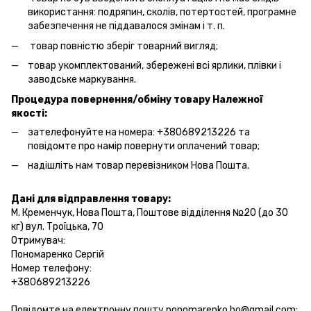
використання: подряпин, сколів, потертостей, програмне
забезпечення не піддавалося змінам і т. п.
товар повністю зберіг товарний вигляд;
товар укомплектований, збережені всі ярлики, плівки і
заводське маркування.
Процедура повернення/обміну товару Належної
якості:
зателефонуйте на номера: +380689213226 та
повідомте про намір повернути оплачений товар;
надішліть нам товар перевізником Нова Пошта.
Дані для відправлення товару:
М. Кременчук, Нова Пошта, Поштове відділення №20 (до 30
кг) вул. Троїцька, 70
Отримувач:
Пономаренко Сергій
Номер телефону:
+380689213226
Повідомте на електронну пошту ponomarenko.ho@gmail.com: