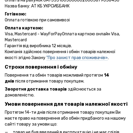
Оплата на рахунок UA753510050000026005879058436
Назва банку: АТ КБ УКРСИББАНК
Готівкою:
Оплата готівкою при самовивозі
Оплата карткою:
Visa, Mastercard - WayForPayОплата карткою онлайн Visa,
Mastercard
Гарантія від виробника 12 місяців.
Компанія здійснює повернення і обмін товарів належної
якості згідно Закону
"Про захист прав споживачів»
.
Строки повернення і обміну
Повернення та обмін товарів можливий протягом
14
днів
після отримання товару покупцем.
Зворотня доставка товарів
здійснюється за
домовленістю.
Умови повернення для товарів належної якості
Протягом 14-ти днів після отримання товару покупцем Ви
маєте право на повернення або обмін придбаного на нашому
сайті товару за умови що:
товар не був введений в експлуатацію і не має слідів