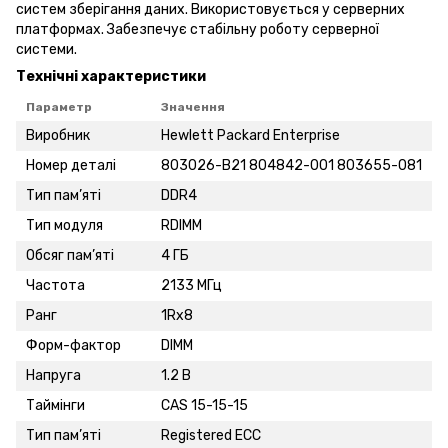
систем зберігання даних. Використовується у серверних
платформах. Забезпечує стабільну роботу серверної
системи.
Технічні характеристики
Параметр
Значення
Виробник
Hewlett Packard Enterprise
Номер деталі
803026-B21 804842-001 803655-081
Тип пам’яті
DDR4
Тип модуля
RDIMM
Обсяг пам’яті
4 ГБ
Частота
2133 МГц
Ранг
1Rx8
Форм-фактор
DIMM
Напруга
1.2 В
Таймінги
CAS 15-15-15
Тип пам’яті
Registered ECC