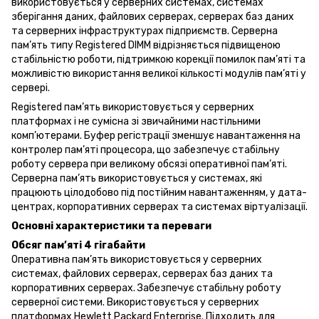
використовується у серверних системах, системах
зберігання даних, файлових серверах, серверах баз даних
та серверних інфраструктурах підприємств. Серверна
пам’ять типу Registered DIMM відрізняється підвищеною
стабільністю роботи, підтримкою корекції помилок пам’яті та
можливістю використання великої кількості модулів пам’яті у
сервері.
Registered пам’ять використовується у серверних
платформах і не сумісна зі звичайними настільними
комп’ютерами. Буфер регістрації зменшує навантаження на
контролер пам’яті процесора, що забезпечує стабільну
роботу сервера при великому обсязі оперативної пам’яті.
Серверна пам’ять використовується у системах, які
працюють цілодобово під постійним навантаженням, у дата-
центрах, корпоративних серверах та системах віртуалізації.
Основні характеристики та переваги
Обсяг пам’яті 4 гігабайти
Оперативна пам’ять використовується у серверних
системах, файлових серверах, серверах баз даних та
корпоративних серверах. Забезпечує стабільну роботу
серверної системи. Використовується у серверних
платформах Hewlett Packard Enterprise. Підходить для