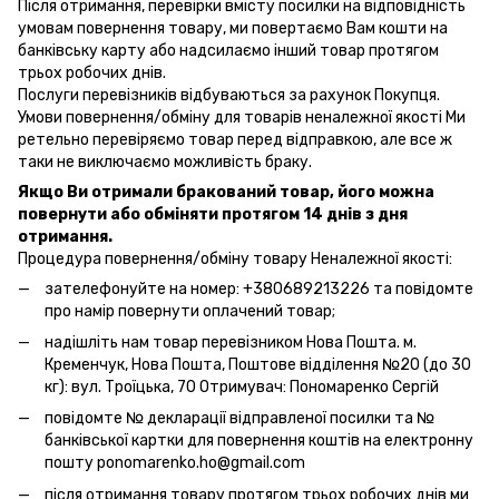
Після отримання, перевірки вмісту посилки на відповідність
умовам повернення товару, ми повертаємо Вам кошти на
банківську карту або надсилаємо інший товар протягом
трьох робочих днів.
Послуги перевізників відбуваються за рахунок Покупця.
Умови повернення/обміну для товарів неналежної якості Ми
ретельно перевіряємо товар перед відправкою, але все ж
таки не виключаємо можливість браку.
Якщо Ви отримали бракований товар, його можна
повернути або обміняти протягом 14 днів з дня
отримання.
Процедура повернення/обміну товару Неналежної якості:
зателефонуйте на номер: +380689213226 та повідомте
про намір повернути оплачений товар;
надішліть нам товар перевізником Нова Пошта. м.
Кременчук, Нова Пошта, Поштове відділення №20 (до 30
кг): вул. Троїцька, 70 Отримувач: Пономаренко Сергій
повідомте № декларації відправленої посилки та №
банківської картки для повернення коштів на електронну
пошту ponomarenko.ho@gmail.com
після отримання товару протягом трьох робочих днів ми